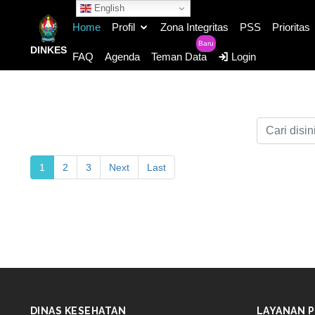
English
Home
Profil
Zona Integritas
PSS
Prioritas
Baru
DINKES
FAQ
Agenda
Teman Data
Login
1
2
3
Next
Last
DINAS KESEHATAN
LAYANAN P