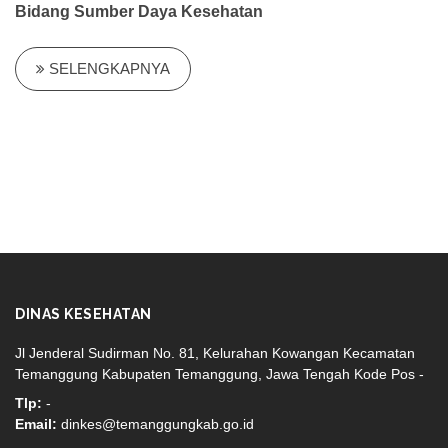
Bidang Sumber Daya Kesehatan
SELENGKAPNYA
DINAS KESEHATAN
Jl Jenderal Sudirman No. 81, Kelurahan Kowangan Kecamatan
Temanggung Kabupaten Temanggung, Jawa Tengah Kode Pos -
Tlp:
-
Email:
dinkes@temanggungkab.go.id