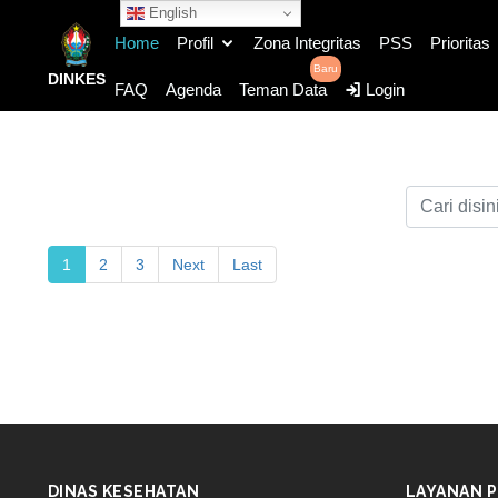
English
Home
Profil
Zona Integritas
PSS
Prioritas
Baru
DINKES
FAQ
Agenda
Teman Data
Login
1
2
3
Next
Last
DINAS KESEHATAN
LAYANAN P