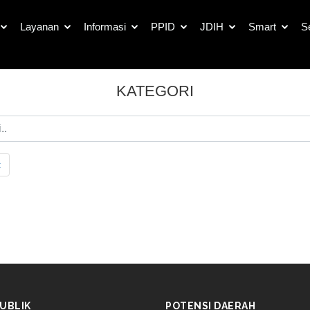
Layanan
Informasi
PPID
JDIH
Smart
S
KATEGORI
t
UBLIK
POTENSI DAERAH