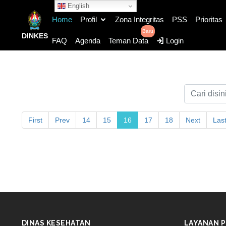
English
Home
Profil
Zona Integritas
PSS
Prioritas
Baru
DINKES
FAQ
Agenda
Teman Data
Login
First
Prev
14
15
16
17
18
Next
Las
DINAS KESEHATAN
LAYANAN P