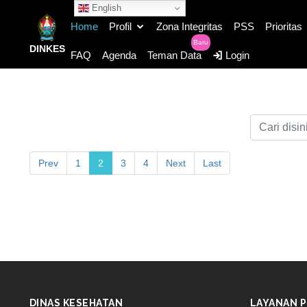
English
Home
Profil
Zona Integritas
PSS
Prioritas
Baru
DINKES
FAQ
Agenda
Teman Data
Login
Prev
1
2
3
4
Next
Last
DINAS KESEHATAN
LAYANAN P