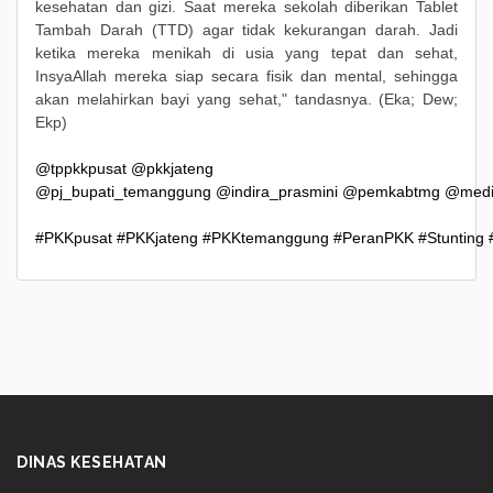
kesehatan dan gizi. Saat mereka sekolah diberikan Tablet
Tambah Darah (TTD) agar tidak kekurangan darah. Jadi
ketika mereka menikah di usia yang tepat dan sehat,
InsyaAllah mereka siap secara fisik dan mental, sehingga
akan melahirkan bayi yang sehat," tandasnya. (Eka; Dew;
Ekp)
@tppkkpusat
@pkkjateng
@pj_bupati_temanggung
@indira_prasmini
@pemkabtmg
@medi
#PKKpusat
#PKKjateng
#PKKtemanggung
#PeranPKK
#Stunting
DINAS KESEHATAN