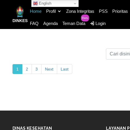
English
Home
Profil
Zona Integritas
PSS
Prioritas
Baru
DINKES
FAQ
Agenda
Teman Data
Login
1
2
3
Next
Last
DINAS KESEHATAN
LAYANAN P