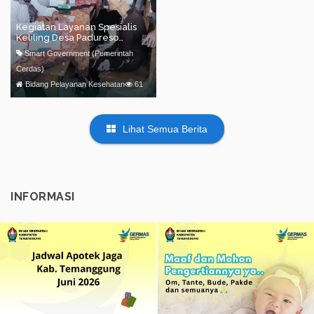
Kegiatan Layanan Spesialis
Keliling Desa Padureso
Puskesmas Jumo bersama
Smart Government (Pemerintah
RSK
Cerdas)
Bidang Pelayanan Kesehatan
61
Lihat Semua Berita
INFORMASI