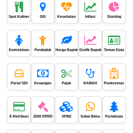
Spot Kuliner
GIS
Kesehatan
Inflasi
Stunting
Kemiskinan
Penduduk
Harga Bapok
Grafik Bapok
Teman Data
Portal SDI
Keuangan
Pajak
RAMAH
Puskesmas
E-Retribusi
JDIH DPRD
SPBE
Sobat Bima
Pariwisata