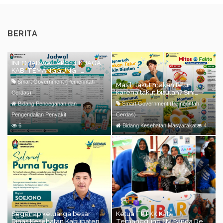
BERITA
INFO JADWAL APOTEK JAGA
KAB. TEMANGGUNG -
AGUSTUS 2026
Smart Government (Pemerintah
Masih takut makan telur
karena takut bisulan? Sini
Cerdas)
ngumpul!
Bidang Pencegahan dan
Smart Government (Pemerintah
Pengendalian Penyakit
Cerdas)
6
Bidang Kesehatan Masyarakat
4
Segenap keluarga besar
Ketua TP PKK Kab.
Dinas Kesehatan Kabupaten
Temanggung Ny. Panca Dewi