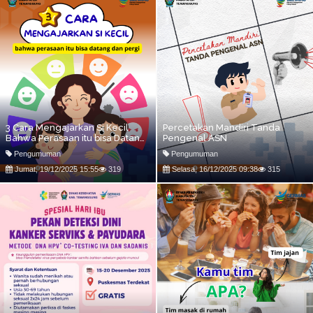
3 Cara Mengajarkan Si Kecil
Percetakan Mandiri Tanda
Bahwa Perasaan itu bisa Datang
Pengenal ASN
dan Pergi
Pengumuman
Pengumuman
Jumat, 19/12/2025 15:55
319
Selasa, 16/12/2025 09:38
315