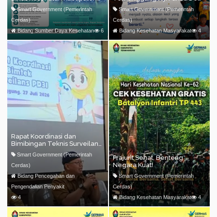
Temanggung mengucapkan
menghadiri kegiatan SAPA
Smart Government (Pemerintah
Smart Government (Pemerintah
selamat memasuki masa
ANAK di Eks Kawedanan
purna tugas kepada Bapak
Parakan
Cerdas)
Cerdas)
SOEJONO
Bidang Sumber Daya Kesehatan
6
Bidang Kesehatan Masyarakat
4
Rapat Koordinasi dan
Bimibingan Teknis Surveilans
Penyakit yang Dapat Dicegah
Smart Government (Pemerintah
Prajurit Sehat, Benteng
dengan Imunisasi (PD3I)
Negara Kuat!
Cerdas)
Bidang Pencegahan dan
Smart Government (Pemerintah
Pengendalian Penyakit
Cerdas)
4
Bidang Kesehatan Masyarakat
4