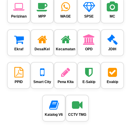
Perizinan
MPP
WAGE
SPSE
MC
Ekraf
Desa/Kel
Kecamatan
OPD
JDIH
PPID
Smart City
Pena KIta
E-Sakip
Evakip
Katalog V6
CCTV TMG