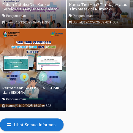
Pekan Deteksi Dini Kanker
Kamu Tim Apa? Tim Jajan atau
Serviks dan Payudara* dalam
Tim Masak di Rumah?
rangka memperingati Hari Ibu
Pengumuman
Pengumuman
2025
Senin, 15/12/2025 09:45
301
Jumat, 12/12/2025 09:42
307
Perbedaan SATUSEHAT SDMK
dan SISDMK..
Pengumuman
Kamis, 11/12/2025 15:32
322
Lihat Semua Informasi