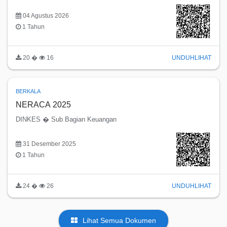
04 Agustus 2026
1 Tahun
20 �
16
UNDUH
LIHAT
BERKALA
NERACA 2025
DINKES � Sub Bagian Keuangan
31 Desember 2025
1 Tahun
24 �
26
UNDUH
LIHAT
Lihat Semua Dokumen