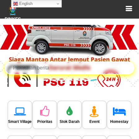
English
DINKES
Smart Village
Prioritas
Stok Darah
Event
Homestay