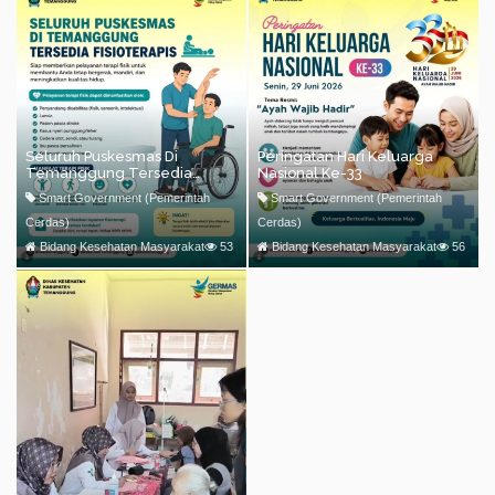
Seluruh Puskesmas Di
Peringatan Hari Keluarga
Temanggung Tersedia
Nasional Ke-33
Fisioterapis
Smart Government (Pemerintah
Smart Government (Pemerintah
Cerdas)
Cerdas)
Bidang Kesehatan Masyarakat
53
Bidang Kesehatan Masyarakat
56